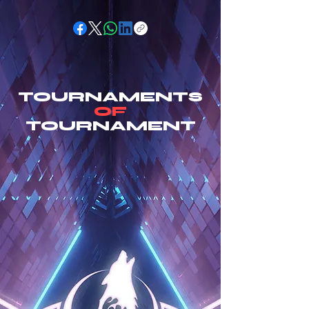
TOURNAMENTS
OF
TOURNAMENT