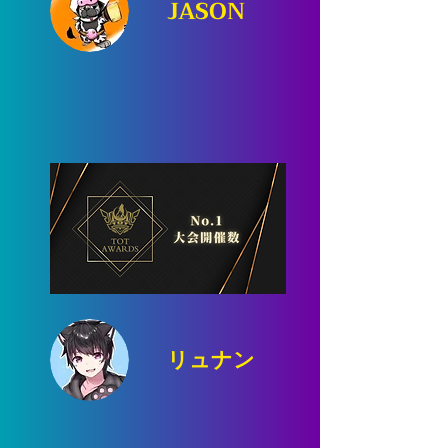
JASON
リュナン