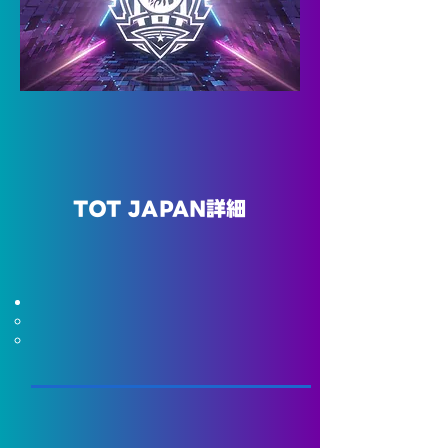
TOT JAPAN詳細