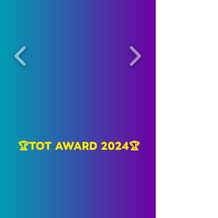
🏆TOT AWARD 2024🏆