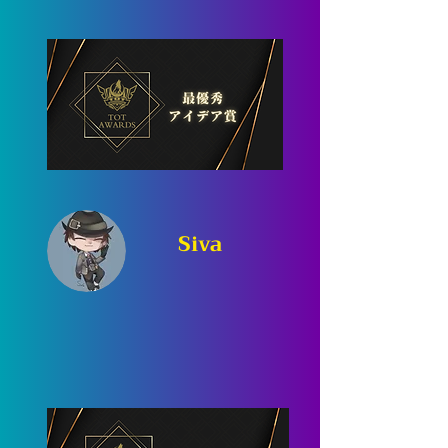
​Siva