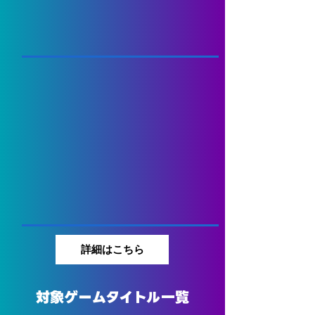
詳細はこちら
対象ゲームタイトル一覧